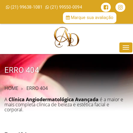
(21) 99638-1081
(21) 99550-0094
/
Marque sua avaliação
Me
ERRO 404
HOME
ERRO 404
A
Clínica Angiodermatológica Avançada
é a maior e
mais completa clínica de beleza e estética facial e
corporal.