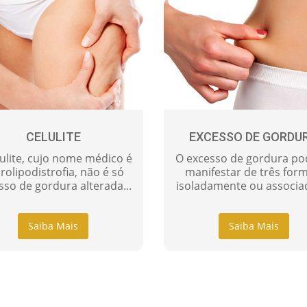
CELULITE
EXCESSO DE GORDU
lulite, cujo nome médico é
O excesso de gordura po
rolipodistrofia, não é só
manifestar de três form
sso de gordura alterada...
isoladamente ou associad
Saiba Mais
Saiba Mais