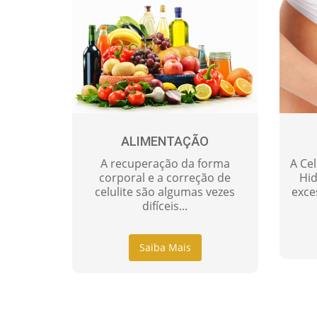
ALIMENTAÇÃO
A recuperação da forma
A Ce
corporal e a correção de
Hid
celulite são algumas vezes
exce
difíceis...
Saiba Mais