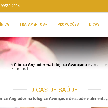
 99550-0094
ÍNICA
TRATAMENTOS
PROMOÇÕES
DICAS
A
Clínica Angiodermatológica Avançada
é a maior e 
e corporal.
DICAS DE SAÚDE
ínica Angiodermatológica Avançada
de saúde e alimentaç