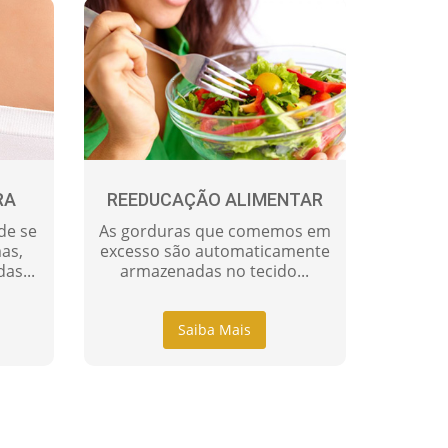
RA
REEDUCAÇÃO ALIMENTAR
de se
As gorduras que comemos em
as,
excesso são automaticamente
as...
armazenadas no tecido...
Saiba Mais