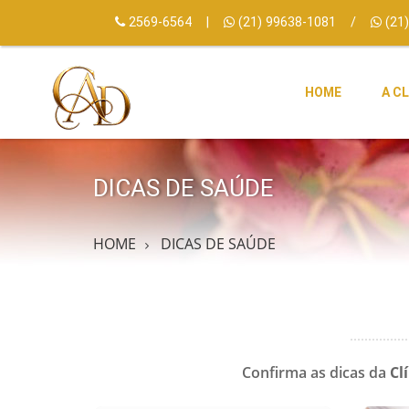
2569-6564
|
(21) 99638-1081
/
(21)
HOME
A CL
DICAS DE SAÚDE
HOME
DICAS DE SAÚDE
Confirma as dicas da
Cl