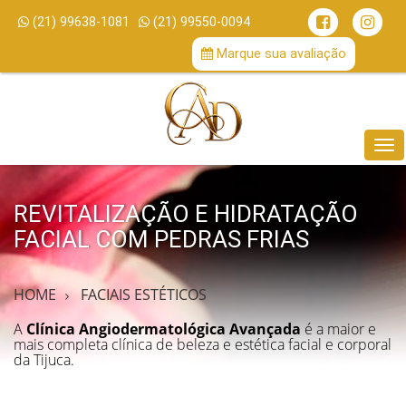
(21) 99638-1081
(21) 99550-0094
/
Marque sua avaliação
Me
REVITALIZAÇÃO E HIDRATAÇÃO
FACIAL COM PEDRAS FRIAS
HOME
FACIAIS ESTÉTICOS
A
Clínica Angiodermatológica Avançada
é a maior e
mais completa clínica de beleza e estética facial e corporal
da Tijuca.