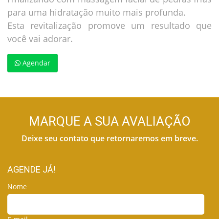
para uma hidratação muito mais profunda.
Esta revitalização promove um resultado que
você vai adorar.
Agendar
MARQUE A SUA AVALIAÇÃO
Deixe seu contato que retornaremos em breve.
AGENDE JÁ!
Nome