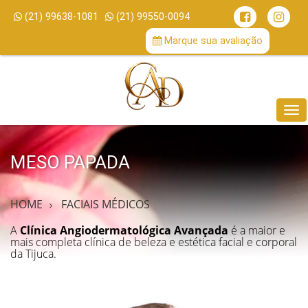
(21) 99638-1081
(21) 99550-0094
/
Marque sua avaliação
Me
MESO PAPADA
HOME
FACIAIS MÉDICOS
A
Clínica Angiodermatológica Avançada
é a maior e
mais completa clínica de beleza e estética facial e corporal
da Tijuca.