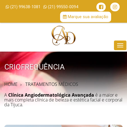
(21) 99638-1081
(21) 99550-0094
/
Marque sua avaliação
Me
CRIOFREQUÊNCIA
HOME
TRATAMENTOS MÉDICOS
A
Clínica Angiodermatológica Avançada
é a maior e
mais completa clínica de beleza e estética facial e corporal
da Tijuca.